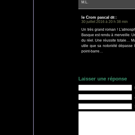
M.L.
le Crom pascal
dit
:
30 juillet 2016 à 20 h 38 min
Un très grand roman ! L’atmosp
Basque est rendu à merveille. Un
du réel. Une réussite totale… Mar
utile que sa notoriété dépasse le
point-barre…
Laisser une réponse