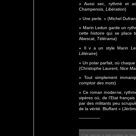
« Aussi sec, rythmé et ad
Champenois,
Libération
)
« Une perle. » (Michel Dufra
« Marin Ledun garde un rythm
cette histoire qui se place 
Abescat,
Télérama
)
« Il v a un style Marin L
Littéraire
)
« Un polar parfait, où chaque
(Christophe Laurent,
Nice Ma
« Tout simplement immanqu
comptoir des mots
)
« Ce roman moderne, rythme 
vipères où, de l’Etat françai
par des militants peu scrupul
de la vérité. Bluffant » (Jér
—————
Cet article a été publié le J