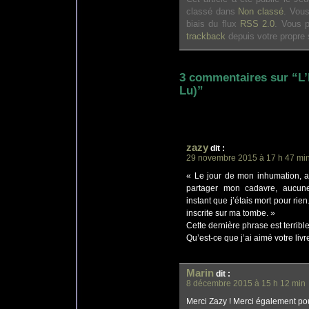
classé dans
Non classé
. Vou
biais du flux
RSS 2.0
. Vous 
trackback
depuis votre propre s
3 commentaires sur “L’
Lu)”
zazy
dit
:
29 novembre 2015 à 17 h 47 mi
« Le jour de mon inhumation, al
partager mon cadavre, aucune
instant que j’étais mort pour rien.
inscrite sur ma tombe. »
Cette dernière phrase est terrible
Qu’est-ce que j’ai aimé votre livre
Marin
dit
:
8 décembre 2015 à 15 h 12 min
Merci Zazy ! Merci également po