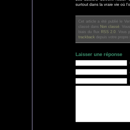
surtout dans la vraie vie où l
Cet article a été publié le V
classé dans
Non classé
. Vou
biais du flux
RSS 2.0
. Vous 
trackback
depuis votre propre s
Laisser une réponse