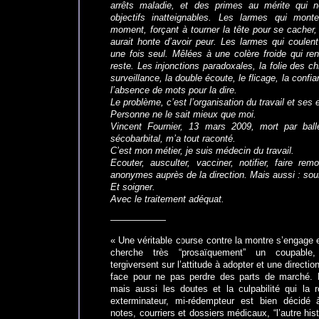
arrêts maladie, et des primes au mérite qui 
objectifs inatteignables. Les larmes qui mon
moment, forçant à tourner la tête pour se cacher
aurait honte d’avoir peur. Les larmes qui coulen
une fois seul. Mêlées à une colère froide qui ren
reste. Les injonctions paradoxales, la folie des c
surveillance, la double écoute, le flicage, la confi
l’absence de mots pour la dire.
Le problème, c’est l’organisation du travail et ses
Personne ne le sait mieux que moi.
Vincent Fournier, 13 mars 2009, mort par ball
sécobarbital, m’a tout raconté.
C’est mon métier, je suis médecin du travail.
Ecouter, ausculter, vacciner, notifier, faire rem
anonymes auprès de la direction. Mais aussi : soul
Et soigner.
Avec le traitement adéquat.
——————
« Une véritable course contre la montre s’engage en
cherche très “prosaïquement” un coupable,
tergiversent sur l’attitude à adopter et une directio
face pour ne pas perdre des parts de marché. 
mais aussi les doutes et la culpabilité qui la 
exterminateur, mi-rédempteur est bien décidé à
notes, courriers et dossiers médicaux, “l’autre hi