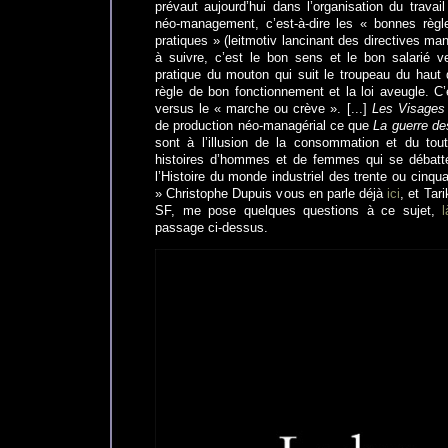
prévaut aujourd’hui dans l’organisation du travai
néo-management, c’est-à-dire les « bonnes règl
pratiques » (leitmotiv lancinant des directives ma
à suivre, c’est le bon sens et le bon salarié ve
pratique du mouton qui suit le troupeau du haut d
règle de bon fonctionnement et la loi aveugle. C
versus le « marche ou crève ». [...]
Les Visages
de production néo-managérial ce que
La guerre de
sont à l’illusion de la consommation et du tou
histoires d’hommes et de femmes qui se débatte
l’Histoire du monde industriel des trente ou cinqu
» Christophe Dupuis vous en parle déjà
ici
, et Tar
SF, me pose quelques questions à ce sujet,
l
passage ci-dessus.