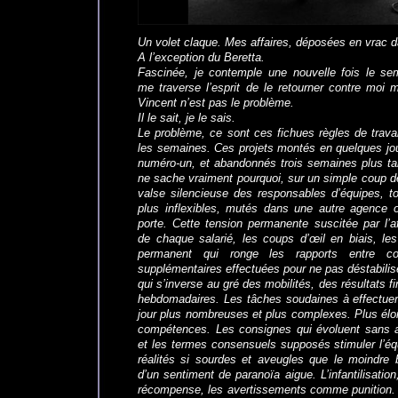
Un volet claque. Mes affaires, déposées en vrac da
A l’exception du Beretta.
Fascinée, je contemple une nouvelle fois le sem
me traverse l’esprit de le retourner contre moi 
Vincent n’est pas le problème.
Il le sait, je le sais.
Le problème, ce sont ces fichues règles de trava
les semaines. Ces projets montés en quelques jou
numéro-un, et abandonnés trois semaines plus t
ne sache vraiment pourquoi, sur un simple coup de 
valse silencieuse des responsables d’équipes, to
plus inflexibles, mutés dans une autre agence ou
porte. Cette tension permanente suscitée par l’a
de chaque salarié, les coups d’œil en biais, les
permanent qui ronge les rapports entre co
supplémentaires effectuées pour ne pas déstabilise
qui s’inverse au gré des mobilités, des résultats f
hebdomadaires. Les tâches soudaines à effectuer
jour plus nombreuses et plus complexes. Plus élo
compétences. Les consignes qui évoluent sans a
et les termes consensuels supposés stimuler l’é
réalités si sourdes et aveugles que le moindre b
d’un sentiment de paranoïa aigue. L’infantilisati
récompense, les avertissements comme punition.