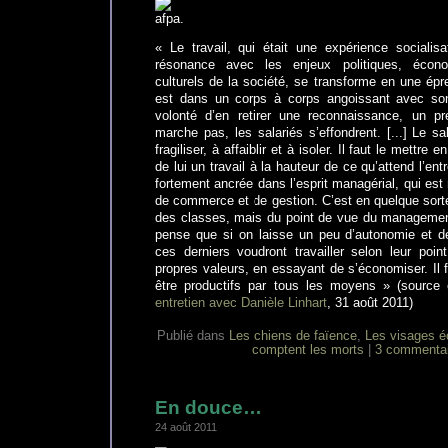
« Le travail, qui était une expérience socialisa
résonance avec les enjeux politiques, écon
culturels de la société, se transforme en une épr
est dans un corps à corps angoissant avec son 
volonté d’en retirer une reconnaissance, un p
marche pas, les salariés s’effondrent. [...] Le s
fragiliser, à affaiblir et à isoler. Il faut le mettre e
de lui un travail à la hauteur de ce qu’attend l’ent
fortement ancrée dans l’esprit managérial, qui est
de commerce et de gestion. C’est en quelque sorte 
des classes, mais du point de vue du management. 
pense que si on laisse un peu d’autonomie et de 
ces derniers voudront travailler selon leur poin
propres valeurs, en essayant de s’économiser. Il f
être productifs par tous les moyens » (source 
entretien avec Danièle Linhart
, 31 août 2011)
Publié dans
Les chiens de faïence
,
Les visages é
comptent les morts
|
3 commentai
En douce…
24 août 2011