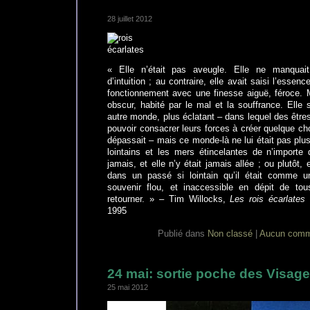
28 juillet 2012
« Elle n’était pas aveugle. Elle ne manquait n
d’intuition ; au contraire, elle avait saisi l’ess
fonctionnement avec une finesse aiguë, féroce. 
obscur, habité par le mal et la souffrance. Elle s
autre monde, plus éclatant – dans lequel des être
pouvoir consacrer leurs forces à créer quelque ch
dépassait – mais ce monde-là ne lui était pas plus
lointains et les mers étincelantes de n’importe qu
jamais, et elle n’y était jamais allée ; ou plutôt, e
dans un passé si lointain qu’il était comme 
souvenir flou, et inaccessible en dépit de tou
retourner. » – Tim Willocks,
Les rois écarlates
1995
Publié dans
Non classé
|
Aucun comm
24 mai: sortie poche des Visa
25 mai 2012