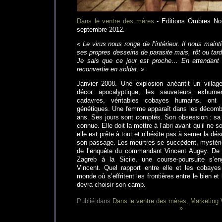
Dans le ventre des mères
- Editions Ombres Noir
septembre 2012.
« Le virus nous ronge de l’intérieur. Il nous maint
ses propres desseins de parasite mais, tôt ou tard
Je sais que ce jour est proche… En attendant 
reconvertie en soldat. »
Janvier 2008. Une explosion anéantit un villag
décor apocalyptique, les sauveteurs exhume
cadavres, véritables cobayes humains, ont
génétiques. Une femme apparaît dans les décomb
ans. Ses jours sont comptés. Son obsession : sa fi
connue. Elle doit la mettre à l’abri avant qu’il ne so
elle est prête à tout et n’hésite pas à semer la dés
son passage. Les meurtres se succèdent, mystérie
de l’enquête du commandant Vincent Augey. De G
Zagreb à la Sicile, une course-poursuite s’e
Vincent. Quel rapport entre elle et les cobay
monde où s’effritent les frontières entre le bien e
devra choisir son camp.
Publié dans
Dans le ventre des mères
,
Marketing V
»