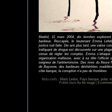
Madrid, 11 mars 2004, dix bombes explosent
banlieue. Rescapée, le lieutenant Emma Lefe
justice soit faite. Dix ans plus tard, une valise co
trafiquant de drogue est découverte sur une plage 
venue de régler les comptes. Emma s’attaque a
organisation mafieuse, avec à sa tête l’officier 
seigneur de l’antiterrorisme. Des rives du fleuve
de Bayonne, des banlieues déshéritées madrilèn
côte basque, la corruption n’a pas de frontières.
Mots-clefs :
Marin Ledun
,
Pays basque
,
polar
,
r
Publié dans
Au fer rouge
|
3 comment