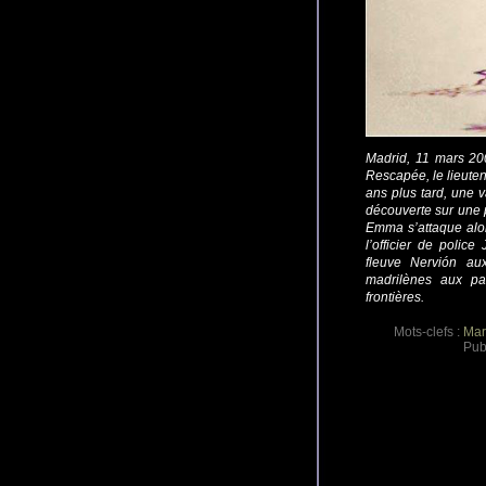
Madrid, 11 mars 20
Rescapée, le lieuten
ans plus tard, une v
découverte sur une p
Emma s’attaque alor
l’officier de police
fleuve Nervión au
madrilènes aux pa
frontières.
Mots-clefs :
Mar
Pub