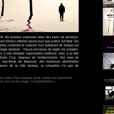
04, dix bombes explosent dans des trains de banlieue.
ant Emma Lefebvre œuvre pour que justice soit faite. Dix
alise contenant le cadavre d’un trafiquant de drogue est
lage landaise : l’heure est venue de régler les comptes.
s à une véritable organisation mafieuse, avec à sa tête
 Javier Cruz, seigneur de l’antiterrorisme. Des rives du
x bas-fonds de Bayonne, des banlieues déshéritées
laces de la côte basque, la corruption n’a pas de
in Ledun
,
Pays basque
,
polar
,
roman noir
,
terrorisme
lié dans
Au fer rouge
|
3 commentaires »